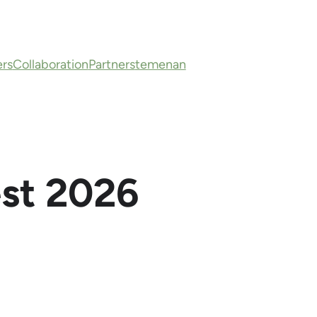
ers
Collaboration
Partners
temenan
est 2026