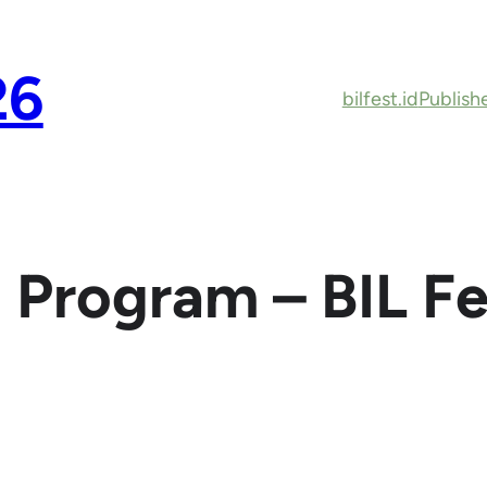
26
bilfest.id
Publish
 Program – BIL F