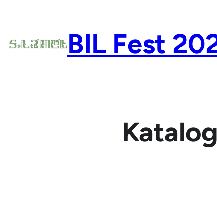
Lewati
ke
BIL Fest 20
konten
Katalog